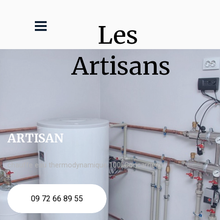
Les 
Artisans
ARTISAN
chauffe eau thermodynamique 100l Concarneau
09 72 66 89 55