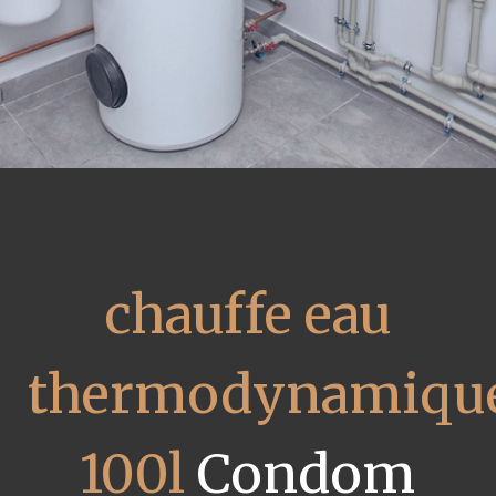
chauffe eau
thermodynamiqu
100l
Condom