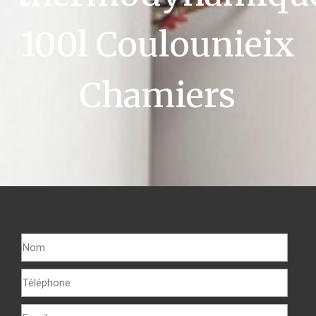
100l Coulounieix
Chamiers