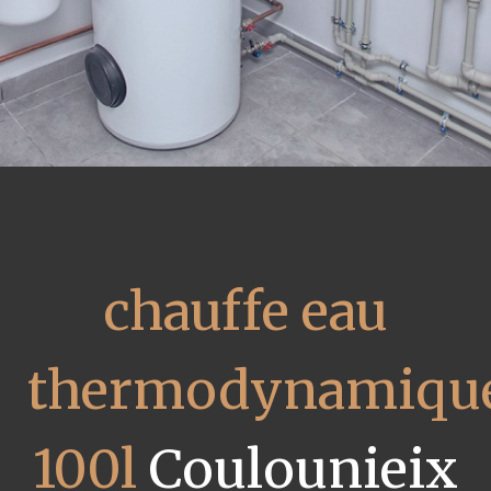
chauffe eau
thermodynamiqu
100l
Coulounieix