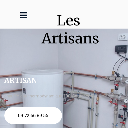
Les 
Artisans
ARTISAN
chauffe eau thermodynamique 100l Coutances
09 72 66 89 55