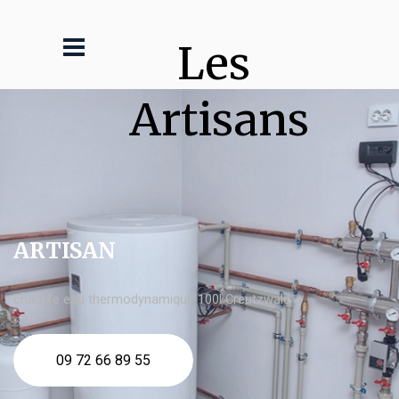
Les 
Artisans
ARTISAN
chauffe eau thermodynamique 100l Creutzwald
09 72 66 89 55