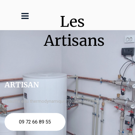
Les 
Artisans
ARTISAN
chauffe eau thermodynamique 100l Croissy sur Seine
09 72 66 89 55