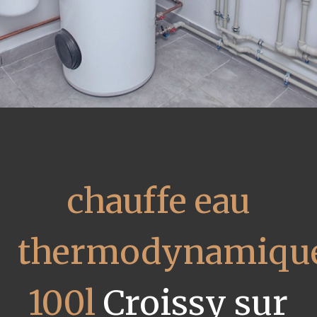
chauffe eau
thermodynamiqu
100l
Croissy sur