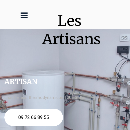
Les 
Artisans
ARTISAN
chauffe eau thermodynamique 100l Crolles
09 72 66 89 55