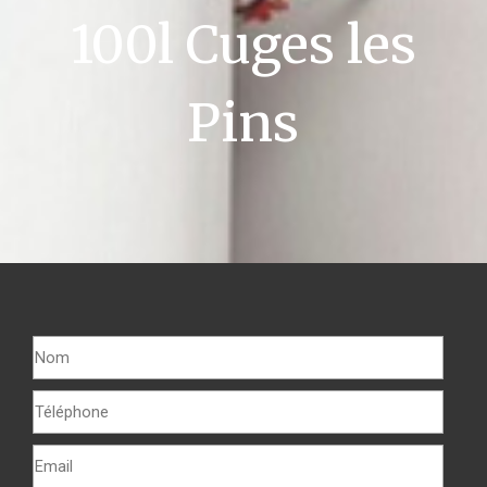
100l Cuges les
Pins