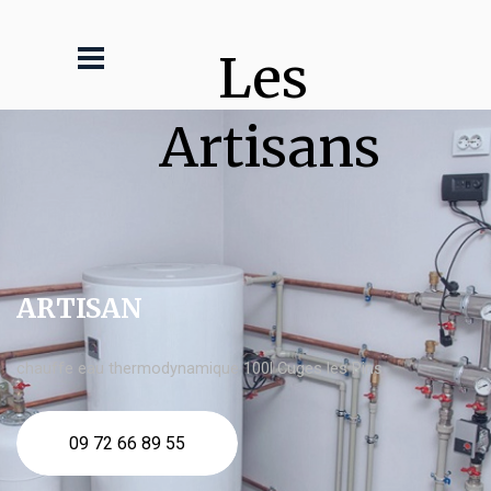
Les 
Artisans
ARTISAN
chauffe eau thermodynamique 100l Cuges les Pins
09 72 66 89 55