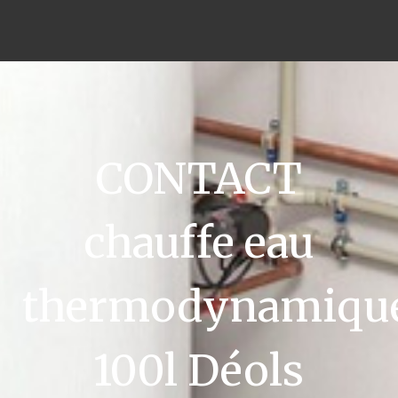
CONTACT
chauffe eau
thermodynamiqu
100l Déols