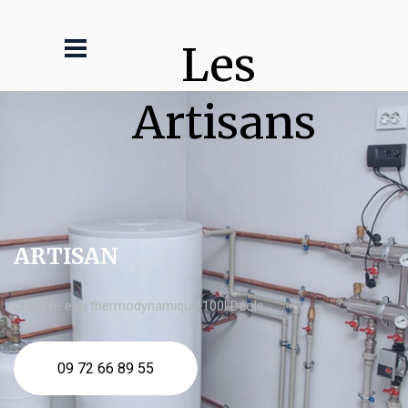
Les 
Artisans
ARTISAN
chauffe eau thermodynamique 100l Déols
09 72 66 89 55