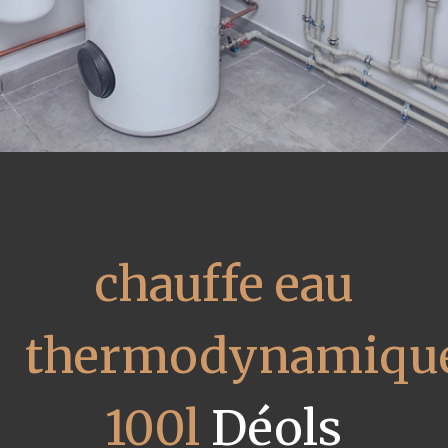
chauffe eau
thermodynamiqu
100l
Déols