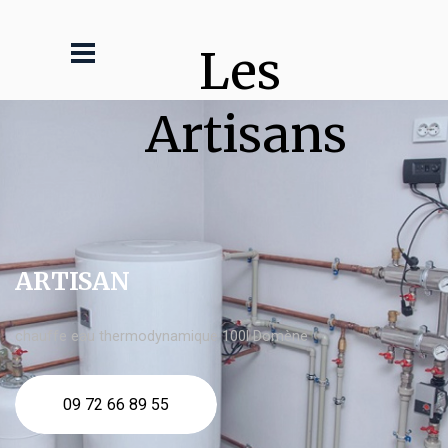
Les 
Artisans
ARTISAN
chauffe eau thermodynamique 100l Domène
09 72 66 89 55