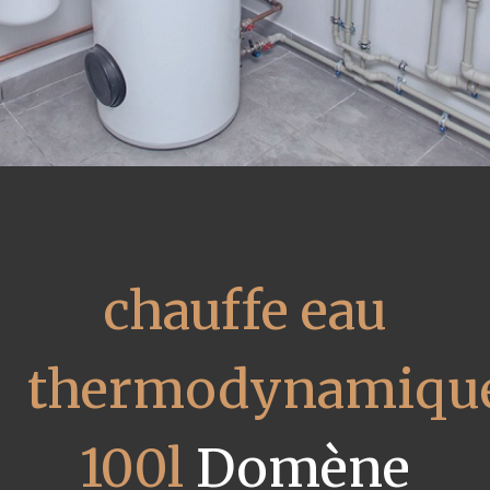
chauffe eau
thermodynamiqu
100l
Domène