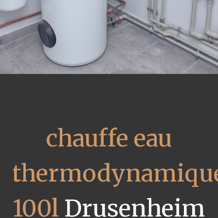
chauffe eau
thermodynamiqu
100l
Drusenheim