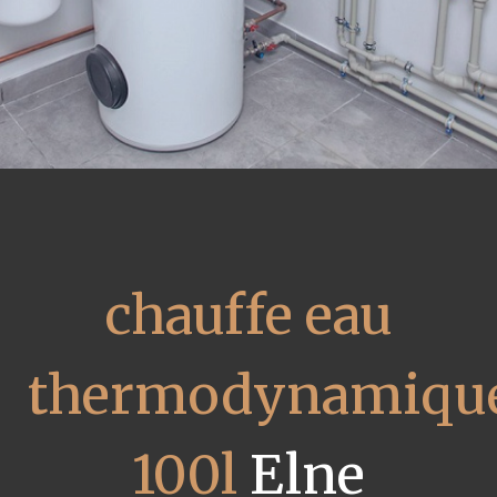
chauffe eau
thermodynamiqu
100l
Elne