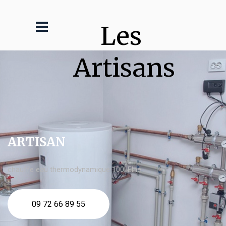
Les 
Artisans
ARTISAN
chauffe eau thermodynamique 100l Elne
09 72 66 89 55