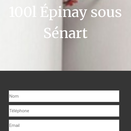
100l Épinay sous
Sénart