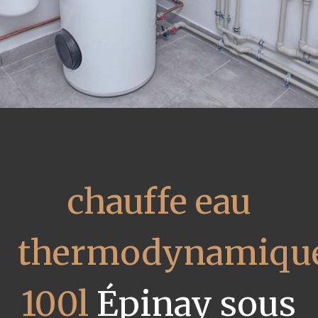
chauffe eau
thermodynamiqu
100l
Épinay sous