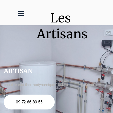
Les 
Artisans
ARTISAN
chauffe eau thermodynamique 100l Épinay sous Sénart
09 72 66 89 55