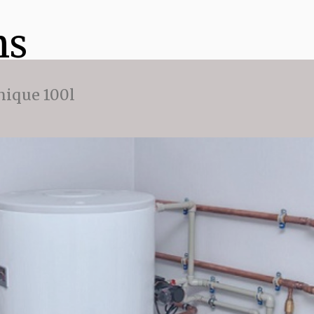
ns
ique 100l