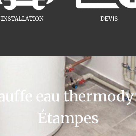
INSTALLATION
DEVIS
uffe eau thermody
Étampes