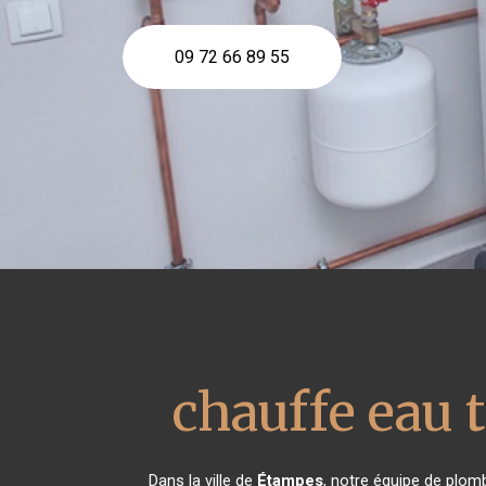
09 72 66 89 55
chauffe eau
Dans la ville de
Étampes
, notre équipe de plomb