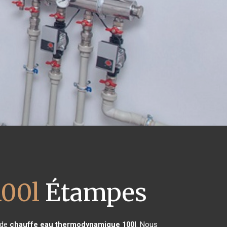
100l
Étampes
 de
chauffe eau thermodynamique 100l
. Nous