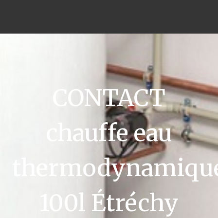
CONTACT
chauffe eau
thermodynamiqu
100l Étréchy