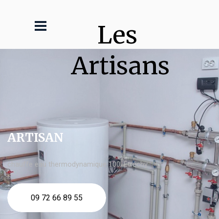
Les 
Artisans
ARTISAN
chauffe eau thermodynamique 100l Étréchy
09 72 66 89 55