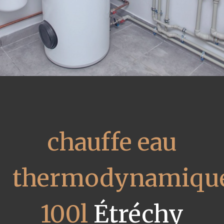
chauffe eau
thermodynamiqu
100l
Étréchy