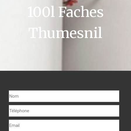
100l Faches
Thumesnil