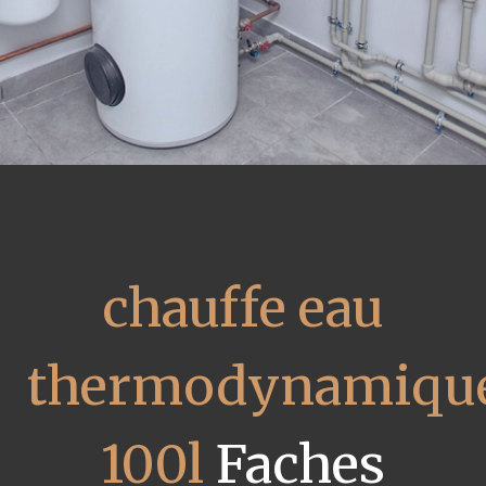
chauffe eau
thermodynamiqu
100l
Faches