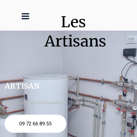
Les 
Artisans
ARTISAN
chauffe eau thermodynamique 100l Faches Thumesnil
09 72 66 89 55