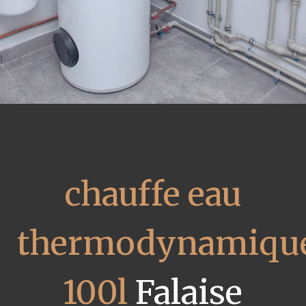
chauffe eau
thermodynamiqu
100l
Falaise