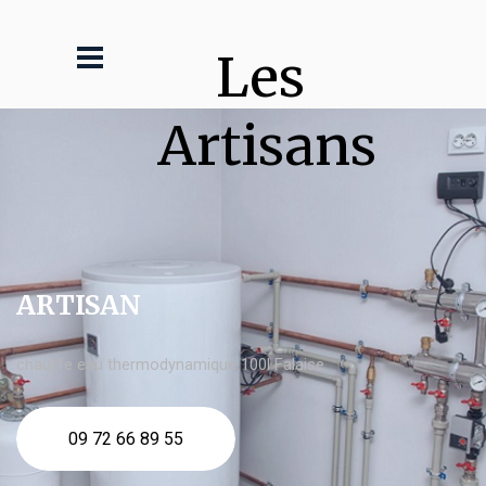
Les 
Artisans
ARTISAN
chauffe eau thermodynamique 100l Falaise
09 72 66 89 55