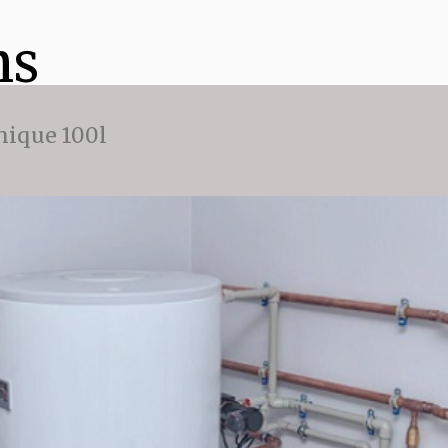
ns
ique 100l