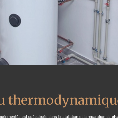
au thermodynamique
périmentés est spécialisée dans l'installation et la réparation de
cha