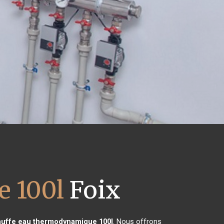
 100l
Foix
uffe eau thermodynamique 100l
. Nous offrons