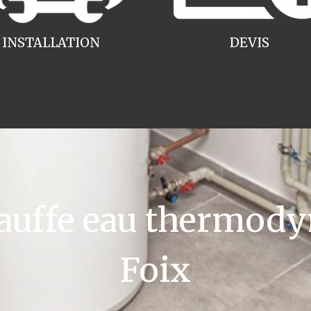
INSTALLATION
DEVIS
uffe eau thermody
Foix