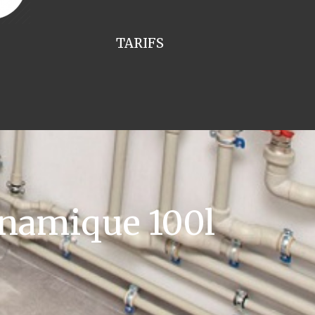
TARIFS
namique 100l