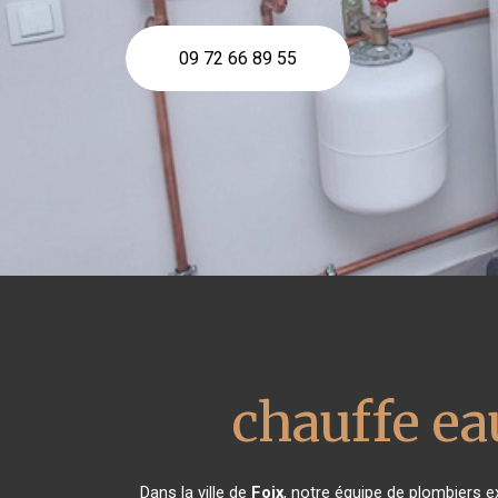
09 72 66 89 55
chauffe e
Dans la ville de
Foix
, notre équipe de plombiers ex