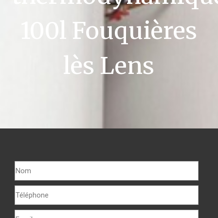
100l Fouquières
lès Lens