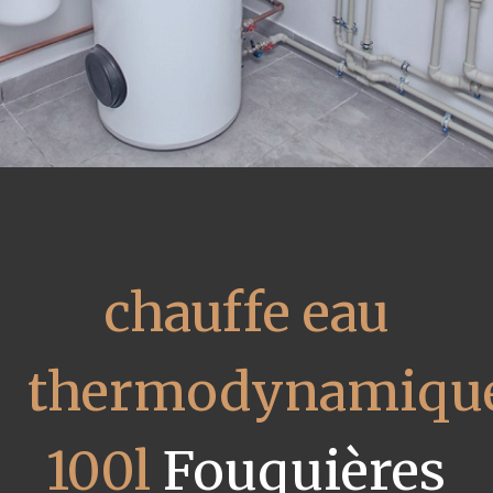
chauffe eau
thermodynamiqu
100l
Fouquières