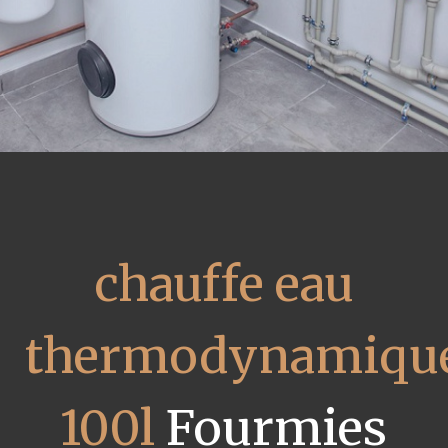
chauffe eau
thermodynamiqu
100l
Fourmies