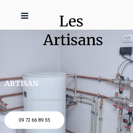
Les 
Artisans
ARTISAN
chauffe eau thermodynamique 100l Fourmies
09 72 66 89 55