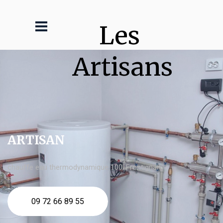
Les 
Artisans
ARTISAN
chauffe eau thermodynamique 100l Frontignan
09 72 66 89 55