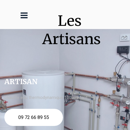
Les 
Artisans
ARTISAN
chauffe eau thermodynamique 100l Gaillard
09 72 66 89 55