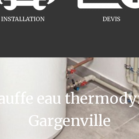
INSTALLATION
DEVIS
uffe eau thermody
Gargenville