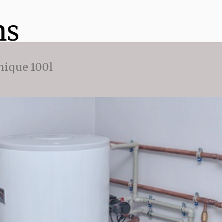
ns
ique 100l