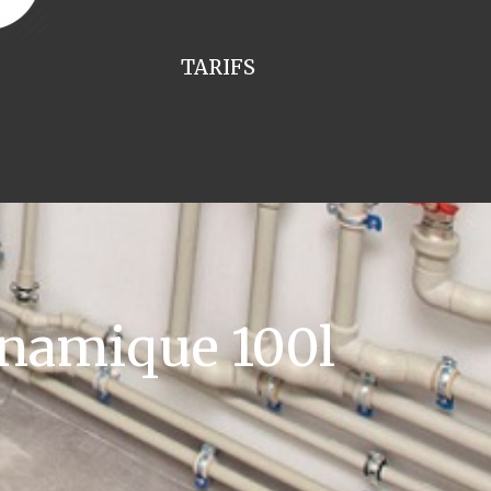
TARIFS
namique 100l