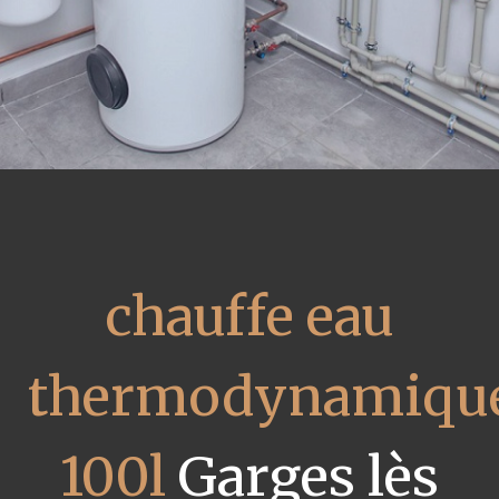
chauffe eau
thermodynamiqu
100l
Garges lès