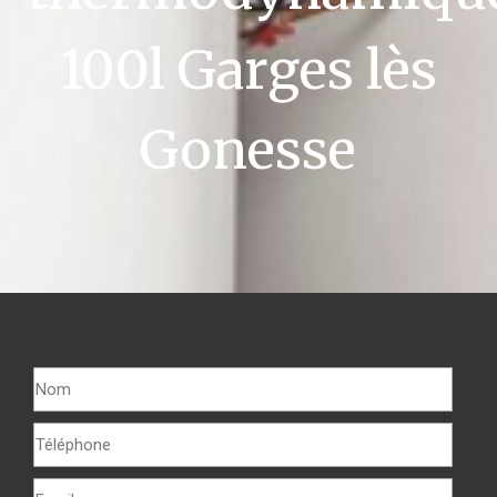
100l Garges lès
Gonesse