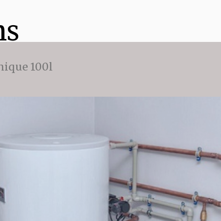
ns
ique 100l