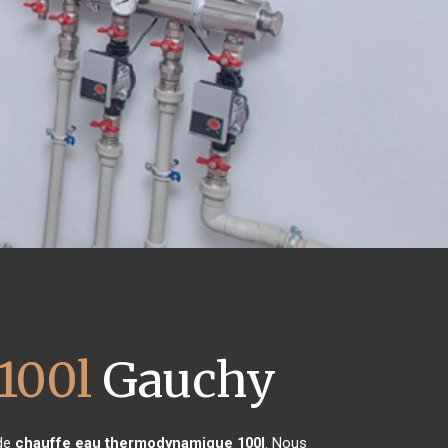
100l
Gauchy
 de
chauffe eau thermodynamique 100l
. Nous