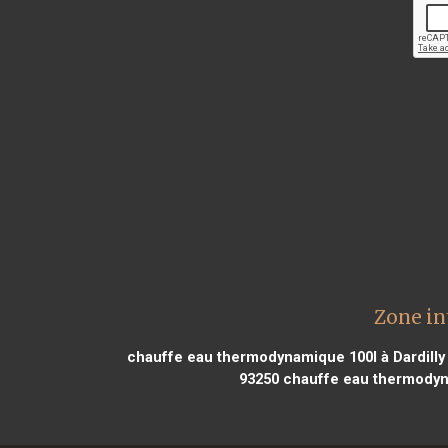
Zone in
chauffe eau thermodynamique 100l à Dardilly
93250
chauffe eau thermodyna