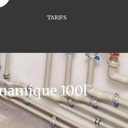
TARIFS
namique 100l