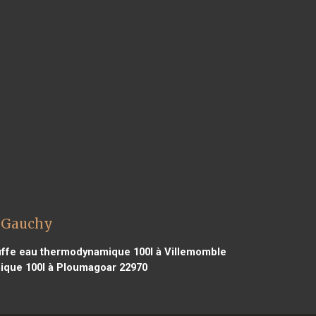
l Gauchy
ffe eau thermodynamique 100l à Villemomble
que 100l à Ploumagoar 22970