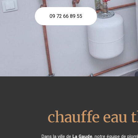
09 72 66 89 55
chauffe eau
Dans la ville de
La Gaude
, notre équipe de plomb