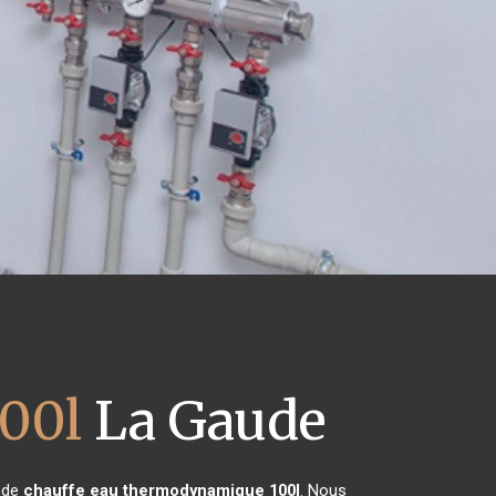
00l
La Gaude
n de
chauffe eau thermodynamique 100l
. Nous