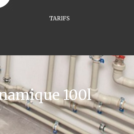
TARIFS
namique 100l