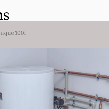
ns
ique 100l