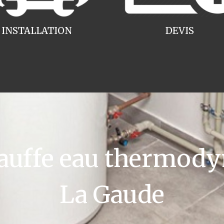
INSTALLATION
DEVIS
uffe eau thermody
La Gaude