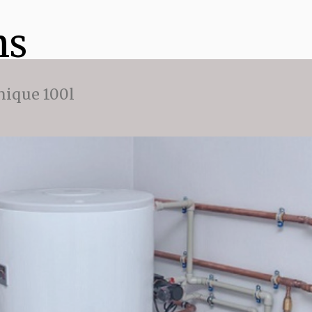
ns
ique 100l