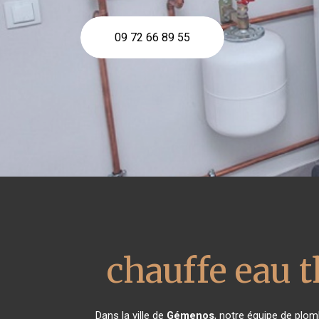
09 72 66 89 55
chauffe eau
Dans la ville de
Gémenos
, notre équipe de plom