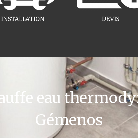
INSTALLATION
DEVIS
uffe eau thermody
Gémenos