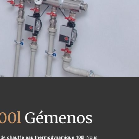
00l
Gémenos
n de
chauffe eau thermodynamique 100l
. Nous