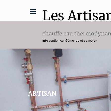
Les Artisa
chauffe eau thermodynam
Intervention sur Gémenos et sa région
ARTISAN
chauffe eau thermodynamique 100l Gémenos