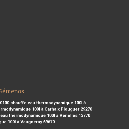
 Gémenos
60100
chauffe eau thermodynamique 100l à
rmodynamique 100l à Carhaix Plouguer 29270
eau thermodynamique 100l à Venelles 13770
ue 100l à Vaugneray 69670