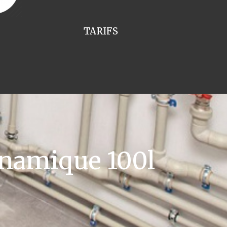
TARIFS
namique 100l