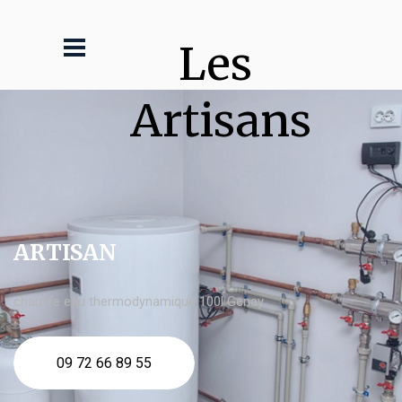
Les 
Artisans
ARTISAN
chauffe eau thermodynamique 100l Genay
09 72 66 89 55