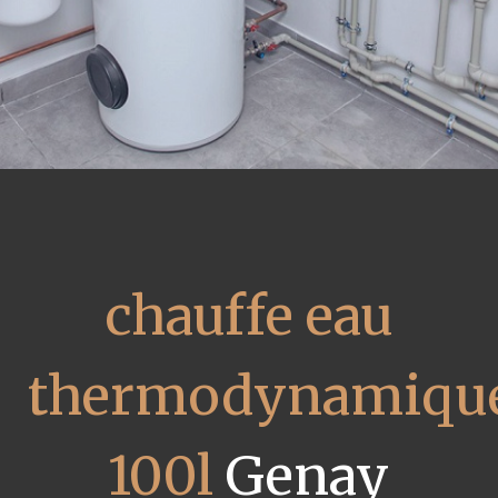
chauffe eau
thermodynamiqu
100l
Genay