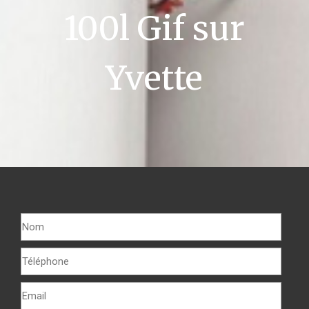
100l Gif sur
Yvette