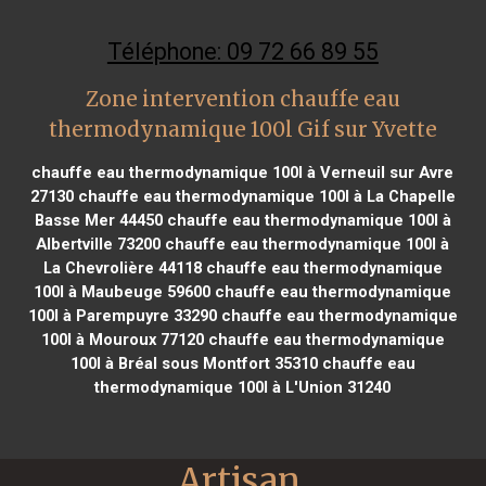
Téléphone: 09 72 66 89 55
Zone intervention chauffe eau
thermodynamique 100l Gif sur Yvette
chauffe eau thermodynamique 100l à Verneuil sur Avre
27130
chauffe eau thermodynamique 100l à La Chapelle
Basse Mer 44450
chauffe eau thermodynamique 100l à
Albertville 73200
chauffe eau thermodynamique 100l à
La Chevrolière 44118
chauffe eau thermodynamique
100l à Maubeuge 59600
chauffe eau thermodynamique
100l à Parempuyre 33290
chauffe eau thermodynamique
100l à Mouroux 77120
chauffe eau thermodynamique
100l à Bréal sous Montfort 35310
chauffe eau
thermodynamique 100l à L'Union 31240
Artisan 