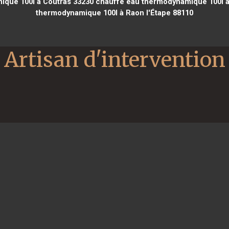
que 100l à Coutras 33230
chauffe eau thermodynamique 100l à 
thermodynamique 100l à Raon l'Étape 88110
Artisan d'intervention