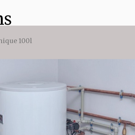
ns
ique 100l
he