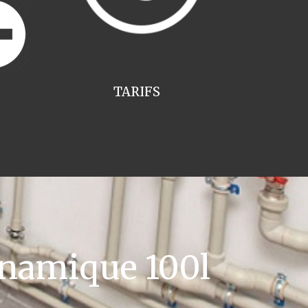
TARIFS
namique 100l