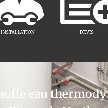
INSTALLATION
DEVIS
uffe eau thermody