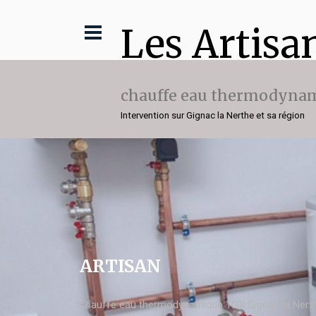
Les Artisa
chauffe eau thermodynam
Intervention sur Gignac la Nerthe et sa région
ARTISAN
chauffe eau thermodynamique 100l Gignac la Nert