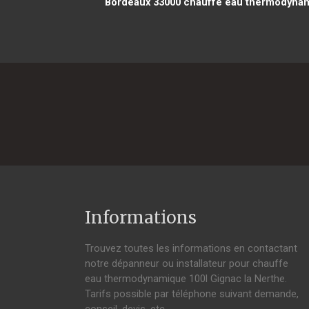
Bordeaux 33000
chauffe eau thermodynami
Informations
Trouvez toutes les informations en contactant
notre dépanneur ou installateur pour chauffe
eau thermodynamique 100l Gignac la Nerthe.
Tarifs possible par téléphone suivant demande,
conseil, devis, etc.