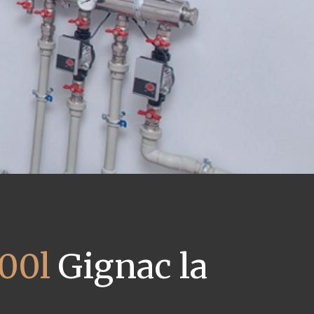
00l
Gignac la