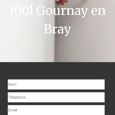
100l Gournay en
Bray