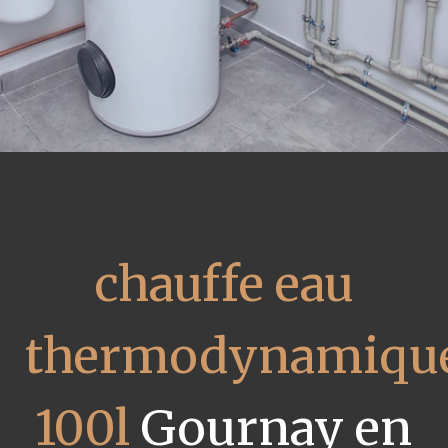
chauffe eau
thermodynamiqu
100l
Gournay en