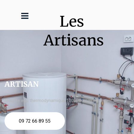
Les 
Artisans
ARTISAN
chauffe eau thermodynamique 100l Gournay en Bray
09 72 66 89 55