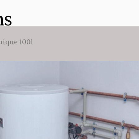
ns
ique 100l