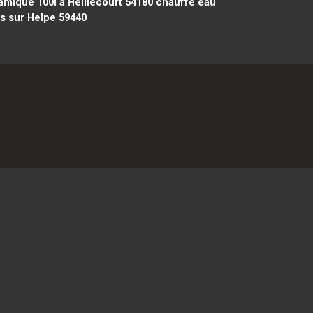
ique 100l à Heillecourt 54180
chauffe eau
s sur Helpe 59440