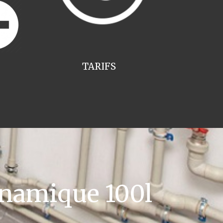
TARIFS
namique 100l