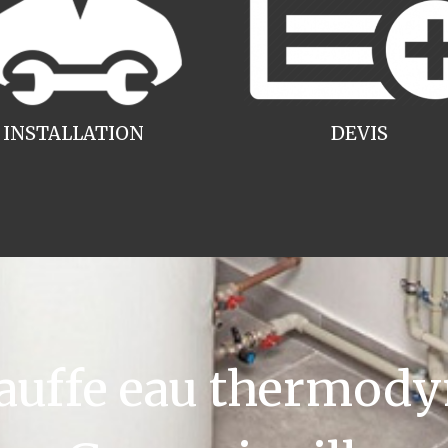
INSTALLATION
DEVIS
uffe eau thermody