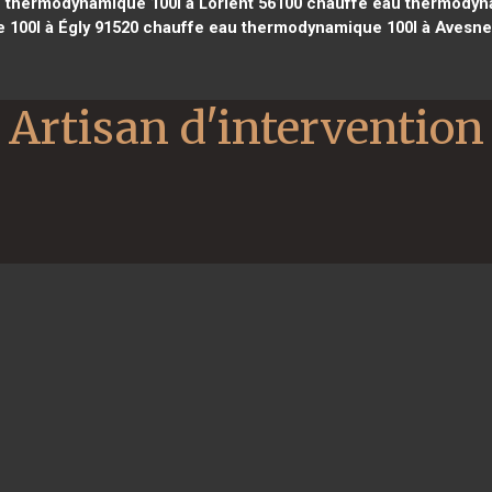
 thermodynamique 100l à Lorient 56100
chauffe eau thermodynam
100l à Égly 91520
chauffe eau thermodynamique 100l à Avesne
Artisan d'intervention