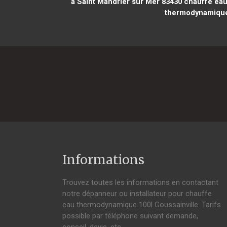
à Saint Mandrier sur Mer 83430
chauffe eau
thermodynamique 
Informations
Trouvez toutes les informations en contactant
notre dépanneur ou installateur pour chauffe
eau thermodynamique 100l Goussainville. Tarifs
possible par téléphone suivant demande,
conseil, devis, etc.