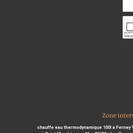
Zone inter
chauffe eau thermodynamique 100l à Ferney V