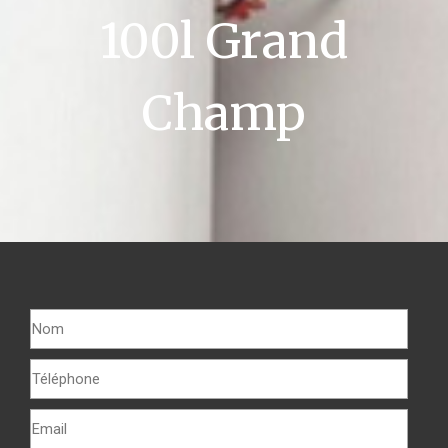
100l Grand
Champ