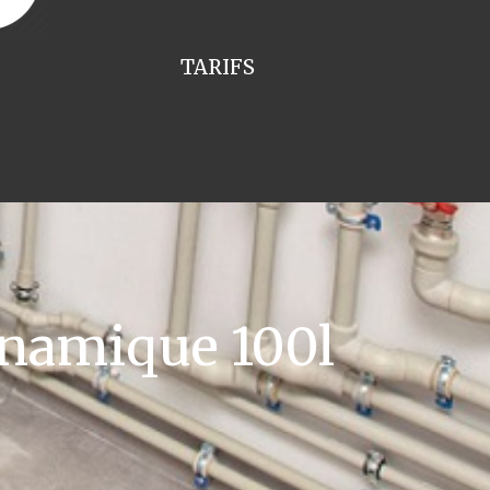
TARIFS
namique 100l