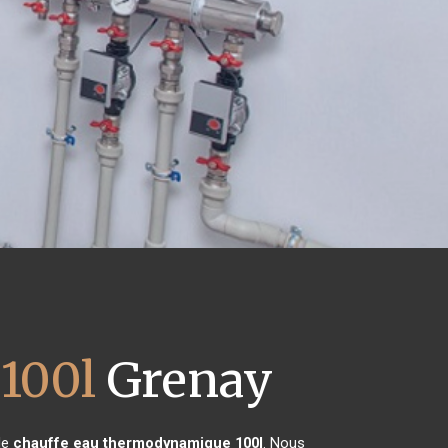
100l
Grenay
 de
chauffe eau thermodynamique 100l
. Nous