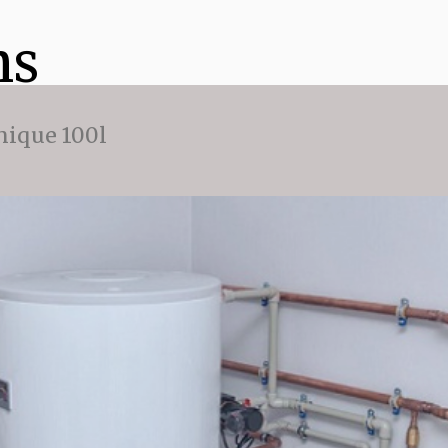
ns
ique 100l