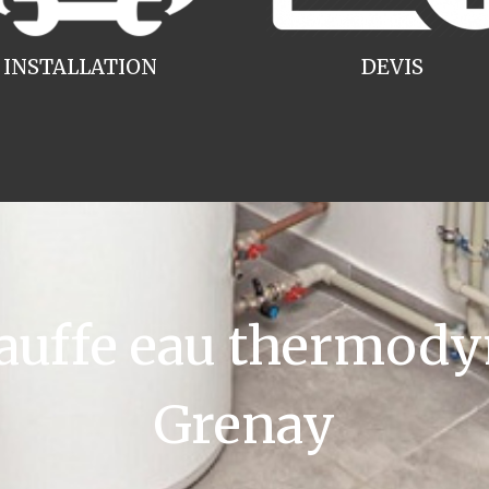
INSTALLATION
DEVIS
uffe eau thermody
Grenay