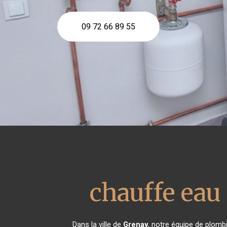
09 72 66 89 55
chauffe ea
Dans la ville de
Grenay
, notre équipe de plombi