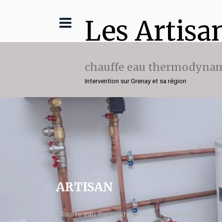
Les Artisa
chauffe eau thermodynam
Intervention sur Grenay et sa région
ARTISAN
chauffe eau thermodynamique 100l Grenay