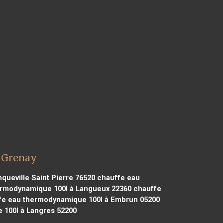
l Grenay
ueville Saint Pierre 76520
chauffe eau
rmodynamique 100l à Langueux 22360
chauffe
e eau thermodynamique 100l à Embrun 05200
100l à Langres 52200