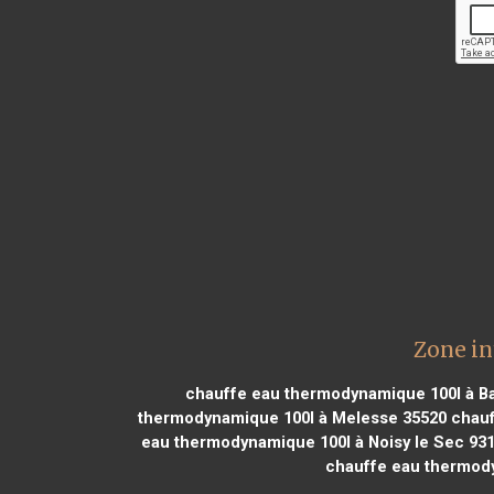
Zone in
chauffe eau thermodynamique 100l à Ba
thermodynamique 100l à Melesse 35520
chauf
eau thermodynamique 100l à Noisy le Sec 93
chauffe eau thermody