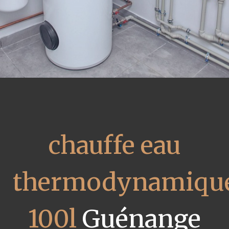
chauffe eau
thermodynamiqu
100l
Guénange