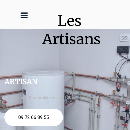
Les 
Artisans
ARTISAN
chauffe eau thermodynamique 100l Guipavas
09 72 66 89 55