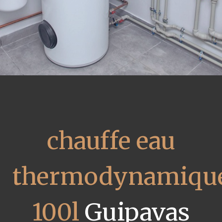
chauffe eau
thermodynamiqu
100l
Guipavas