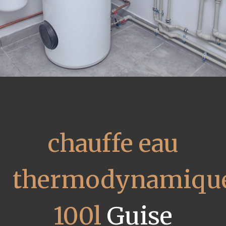
chauffe eau
thermodynamiqu
100l
Guise