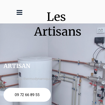
Les 
Artisans
ARTISAN
chauffe eau thermodynamique 100l Guise
09 72 66 89 55