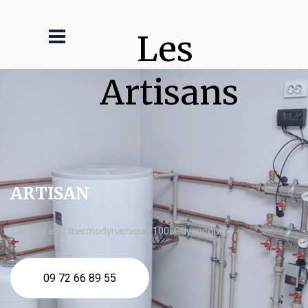
Les 
Artisans
ARTISAN
chauffe eau thermodynamique 100l Guyancourt
09 72 66 89 55