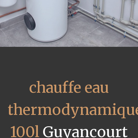
chauffe eau
thermodynamiqu
100l
Guyancourt