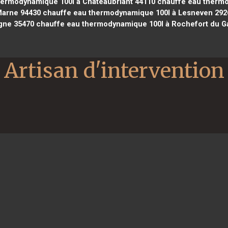
ermodynamique 100l à Châteaubriant 44110
chauffe eau thermo
Marne 94430
chauffe eau thermodynamique 100l à Lesneven 292
gne 35470
chauffe eau thermodynamique 100l à Rochefort du G
Artisan d'intervention