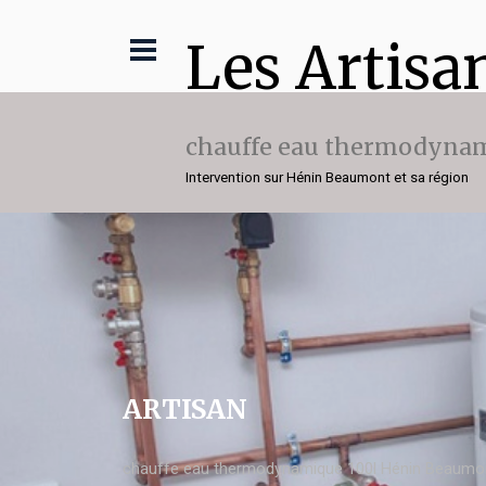
Les Artisa
chauffe eau thermodynam
Intervention sur Hénin Beaumont et sa région
ARTISAN
chauffe eau thermodynamique 100l Hénin Beaumo