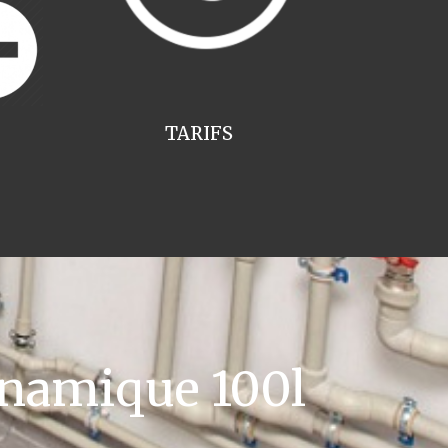
TARIFS
namique 100l