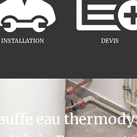
INSTALLATION
DEVIS
uffe eau thermody