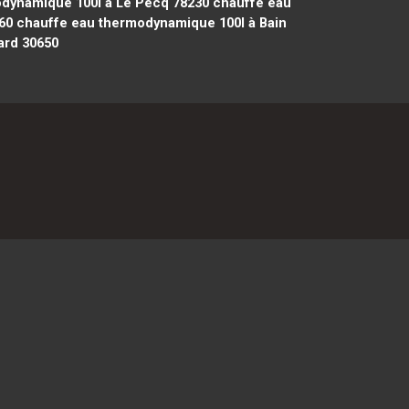
dynamique 100l à Le Pecq 78230
chauffe eau
60
chauffe eau thermodynamique 100l à Bain
ard 30650