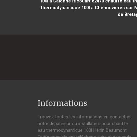
100l à Calonne Ricouart 62470
chauffe eau th
thermodynamique 100l à Chennevières sur 
de Breta
Informations
Trouvez toutes les informations en contactant
notre dépanneur ou installateur pour chauffe
eau thermodynamique 100l Hénin Beaumont.
Tarifs possible par téléphone suivant demande,