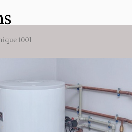
ns
ique 100l
nt