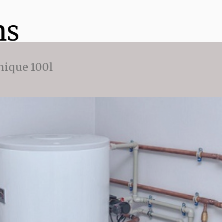
ns
ique 100l