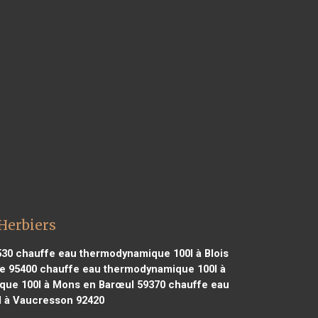
Herbiers
530
chauffe eau thermodynamique 100l à Blois
e 95400
chauffe eau thermodynamique 100l à
ue 100l à Mons en Barœul 59370
chauffe eau
 à Vaucresson 92420