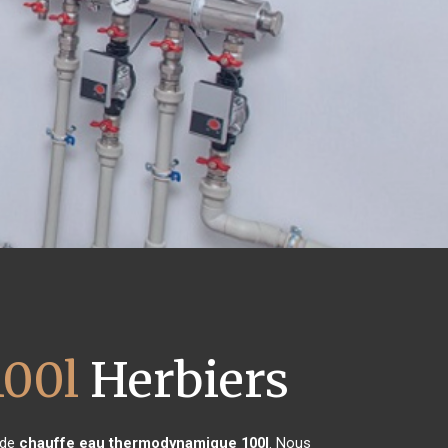
100l
Herbiers
 de
chauffe eau thermodynamique 100l
. Nous