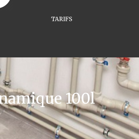
TARIFS
namique 100l