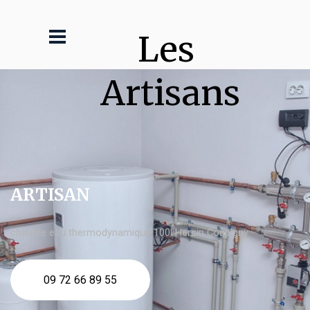
Les 
Artisans
ARTISAN
chauffe eau thermodynamique 100l Hersin Coupigny
09 72 66 89 55