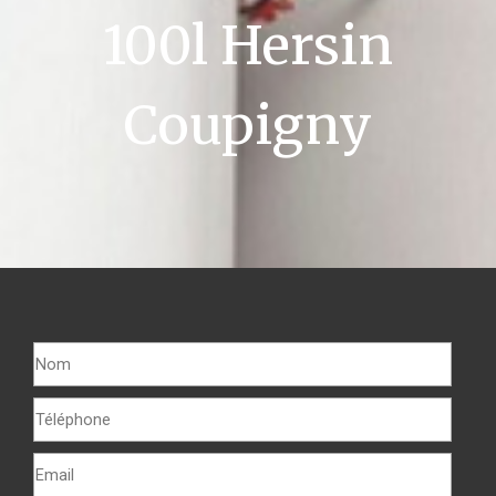
100l Hersin
Coupigny