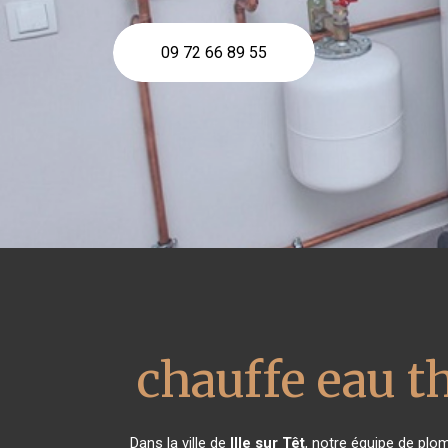
09 72 66 89 55
chauffe eau 
Dans la ville de
Ille sur Têt
, notre équipe de plom