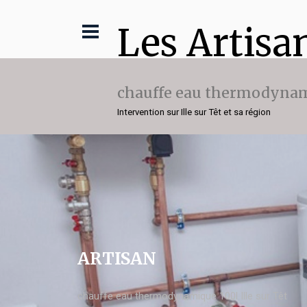
Les Artisa
chauffe eau thermodynam
Intervention sur Ille sur Têt et sa région
ARTISAN
chauffe eau thermodynamique 100l Ille sur Têt