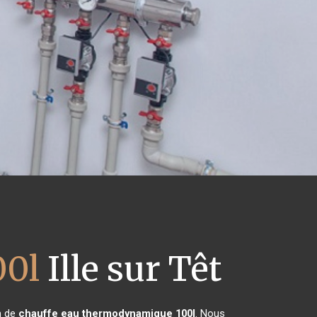
00l
Ille sur Têt
on de
chauffe eau thermodynamique 100l
. Nous