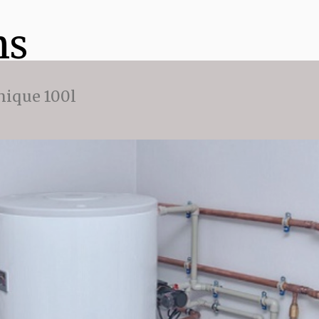
ns
ique 100l