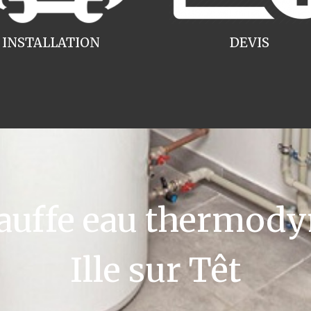
INSTALLATION
DEVIS
uffe eau thermody
Ille sur Têt