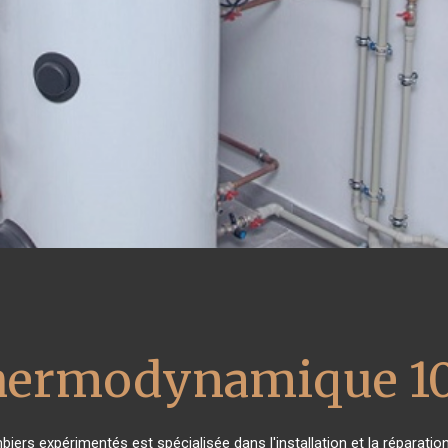
thermodynamique 1
biers expérimentés est spécialisée dans l'installation et la réparati