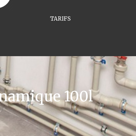
TARIFS
namique 100l