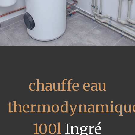
chauffe eau
thermodynamiqu
100l
Ingré