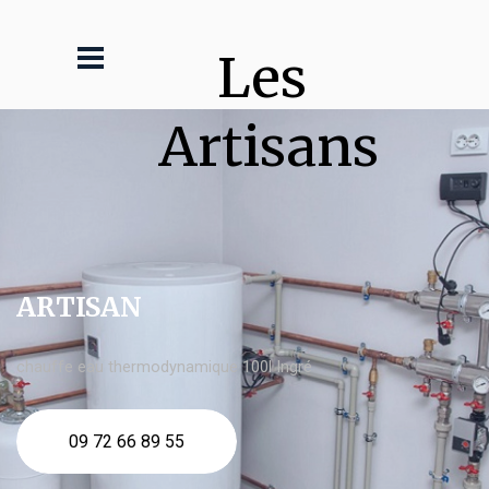
Les 
Artisans
ARTISAN
chauffe eau thermodynamique 100l Ingré
09 72 66 89 55