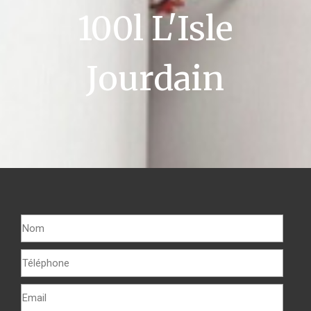
100l L'Isle
Jourdain