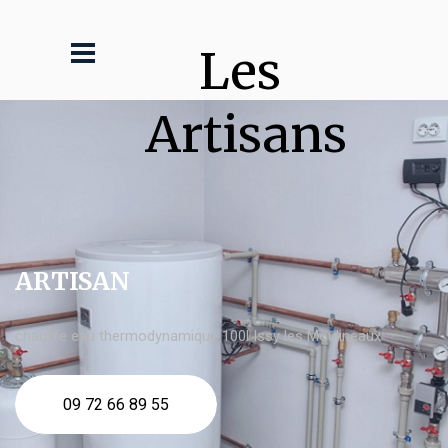
Les 
Artisans
ARTISAN
chauffe eau thermodynamique 100l Issy les Moulineaux
09 72 66 89 55