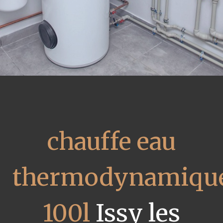
chauffe eau
thermodynamiqu
100l
Issy les