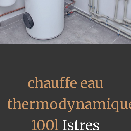
chauffe eau
thermodynamiqu
100l
Istres