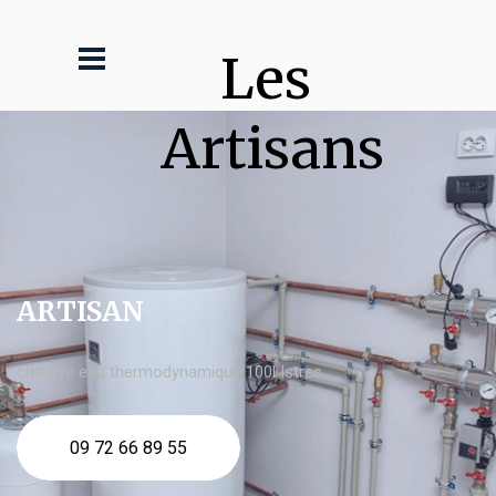
Les 
Artisans
ARTISAN
chauffe eau thermodynamique 100l Istres
09 72 66 89 55