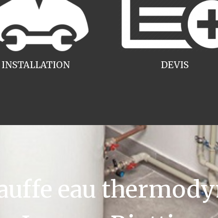
INSTALLATION
DEVIS
uffe eau thermody