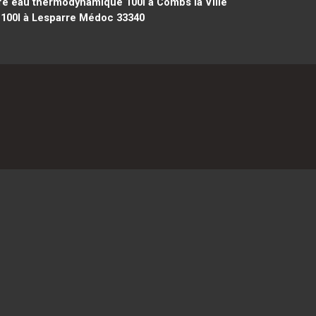
e eau thermodynamique 100l à Combs la Ville
100l à Lesparre Médoc 33340