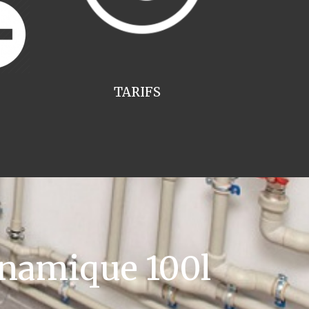
TARIFS
namique 100l