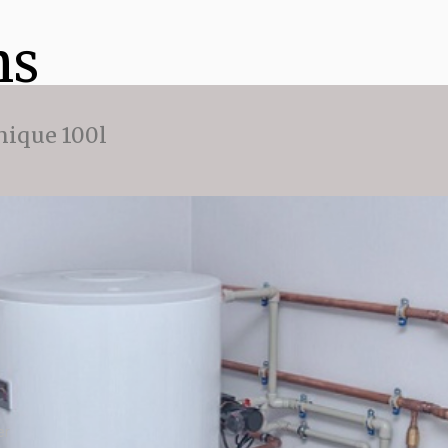
ns
ique 100l
er