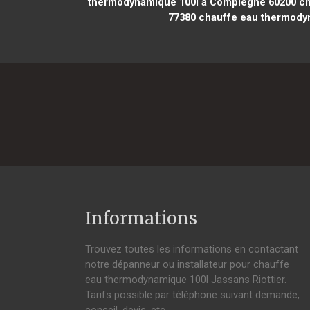
thermodynamique 100l à Compiègne 60200
ch
77380
chauffe eau thermodyn
Informations
Trouvez toutes les informations en contactant
notre dépanneur ou installateur pour chauffe
eau thermodynamique 100l Jassans Riottier.
Tarifs possible par téléphone suivant demande,
conseil, devis, etc.