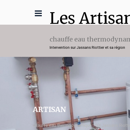
Les Artisa
chauffe eau thermodynam
Intervention sur Jassans Riottier et sa région
ARTISAN
chauffe eau thermodynamique 100l Jassans Riotti