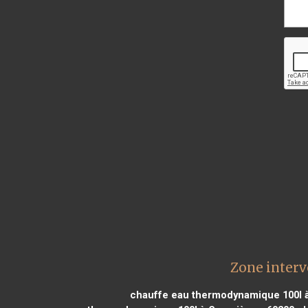
Zone interv
chauffe eau thermodynamique 100l à 