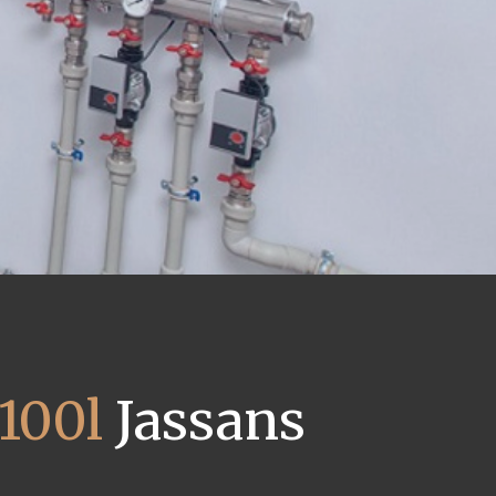
100l
Jassans