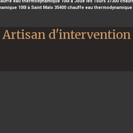
auffe eau thermodynamique 100l à Joué lès Tours 37300
chauff
amique 100l à Saint Malo 35400
chauffe eau thermodynamique 
Artisan d'intervention