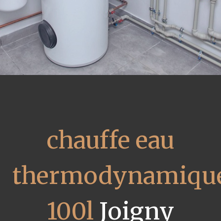
chauffe eau
thermodynamiqu
100l
Joigny