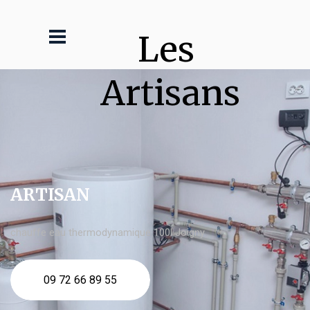
Les 
Artisans
ARTISAN
chauffe eau thermodynamique 100l Joigny
09 72 66 89 55