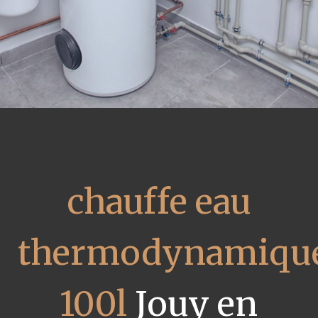
chauffe eau
thermodynamiqu
100l
Jouy en