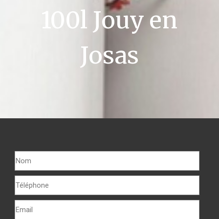
100l Jouy en
Josas