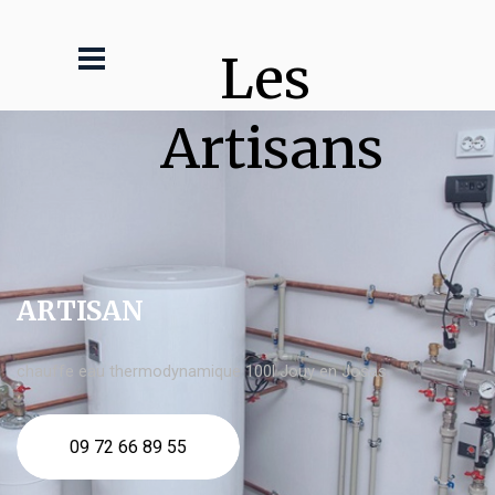
Les 
Artisans
ARTISAN
chauffe eau thermodynamique 100l Jouy en Josas
09 72 66 89 55