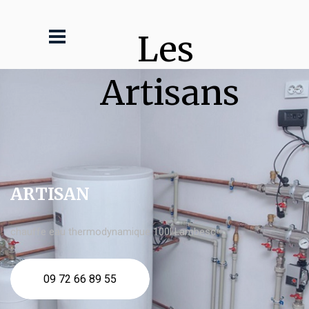
Les 
Artisans
ARTISAN
chauffe eau thermodynamique 100l Lambesc
09 72 66 89 55