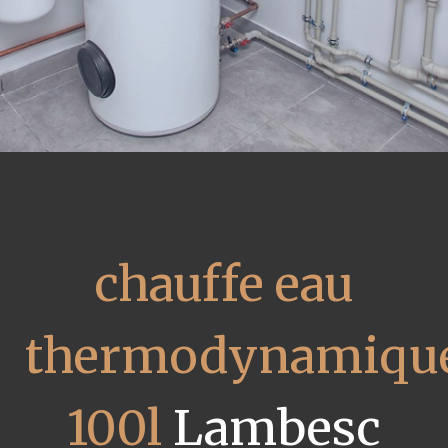
chauffe eau
thermodynamiqu
100l
Lambesc